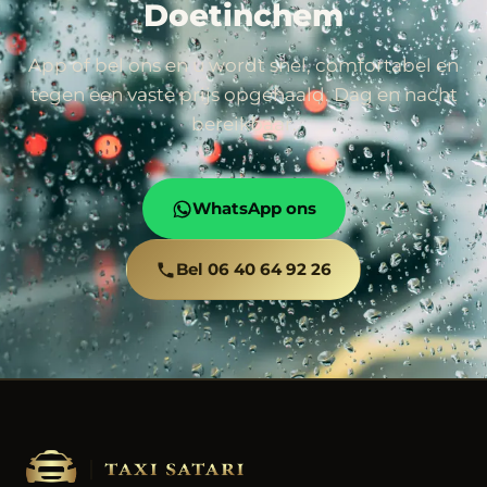
Doetinchem
App of bel ons en u wordt snel, comfortabel en
tegen een vaste prijs opgehaald. Dag en nacht
bereikbaar.
WhatsApp ons
Bel 06 40 64 92 26