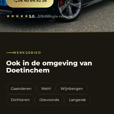
06 40 64 92 26
★★★★★
5.0
· 373 Google-reviews
WERKGEBIED
Ook in de omgeving van
Doetinchem
Gaanderen
Wehl
Wijnbergen
Dichteren
IJzevoorde
Langerak