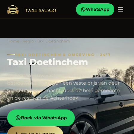
WhatsApp
Home
›
Regio
› Taxi Doetinchem
TAXI DOETINCHEM & OMGEVING · 24/7
Taxi Doetinchem
Taxi Satari is uw vaste taxi in Doetinchem. Snel,
betrouwbaar en tegen een vaste prijs van deur
tot deur, dag en nacht, door de hele gemeente
en de rest van de Achterhoek.
Boek via WhatsApp