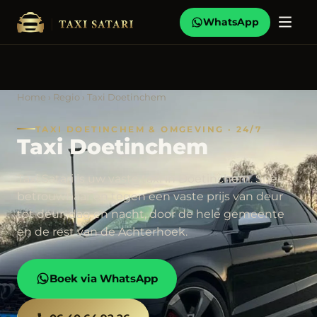
WhatsApp
Home
›
Regio
› Taxi Doetinchem
TAXI DOETINCHEM & OMGEVING · 24/7
Taxi Doetinchem
Taxi Satari is uw vaste taxi in Doetinchem. Snel,
betrouwbaar en tegen een vaste prijs van deur
tot deur, dag en nacht, door de hele gemeente
en de rest van de Achterhoek.
Boek via WhatsApp