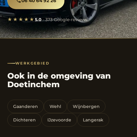
06 40 64 92 26
★★★★★
5.0
· 373 Google-reviews
WERKGEBIED
Ook in de omgeving van
Doetinchem
Gaanderen
Wehl
Wijnbergen
Dichteren
IJzevoorde
Langerak