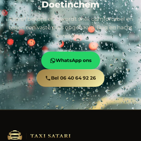
Doetinchem
App of bel ons en u wordt snel, comfortabel en
tegen een vaste prijs opgehaald. Dag en nacht
bereikbaar.
WhatsApp ons
Bel 06 40 64 92 26