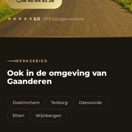
06 40 64 92 26
★★★★★
5.0
· 373 Google-reviews
WERKGEBIED
Ook in de omgeving van
Gaanderen
Doetinchem
Terborg
IJzevoorde
Etten
Wijnbergen