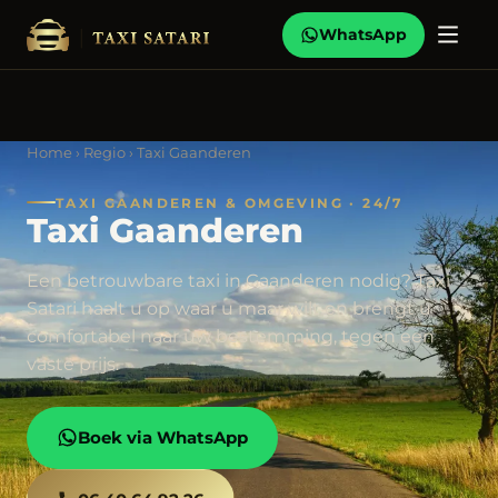
WhatsApp
Home
›
Regio
› Taxi Gaanderen
TAXI GAANDEREN & OMGEVING · 24/7
Taxi Gaanderen
Een betrouwbare taxi in Gaanderen nodig? Taxi
Satari haalt u op waar u maar wilt en brengt u
comfortabel naar uw bestemming, tegen een
vaste prijs.
Boek via WhatsApp