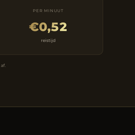
PER MINUUT
€0,52
reistijd
af.