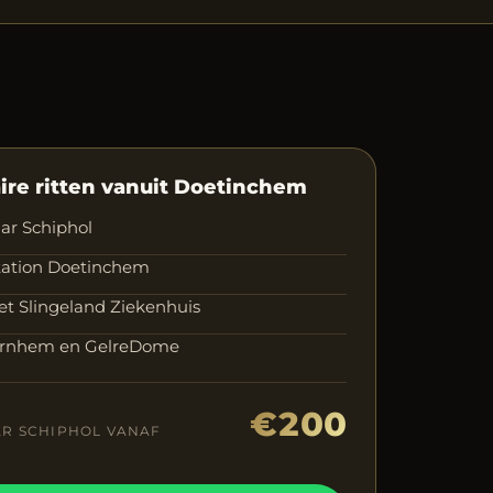
ire ritten vanuit Doetinchem
aar Schiphol
tation Doetinchem
et Slingeland Ziekenhuis
Arnhem en GelreDome
€200
AR SCHIPHOL VANAF