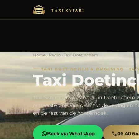
Home
›
Regio
› Taxi Doetinchem
TAXI DOETINCHEM & OMGEVING · 24/
Taxi Doetin
Taxi Satari is uw vaste taxi in Doetinchem
een vaste prijs van deur tot deur, dag en
en de rest van de Achterhoek.
Boek via WhatsApp
06 40 64