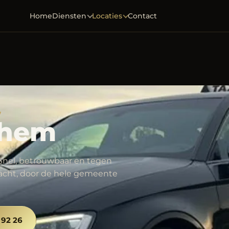
Home
Diensten
Locaties
Contact
7
chem
. Snel, betrouwbaar en tegen
 nacht, door de hele gemeente
 92 26