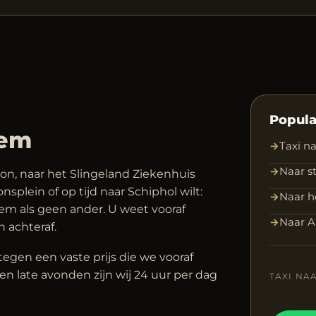
Popula
hem
→
Taxi n
→
Naar s
ion, naar het Slingeland Ziekenhuis
splein of op tijd naar Schiphol wilt:
→
Naar h
m als geen ander. U weet vooraf
→
Naar 
n achteraf.
tegen een vaste prijs die we vooraf
n late avonden zijn wij 24 uur per dag
TAXI NA