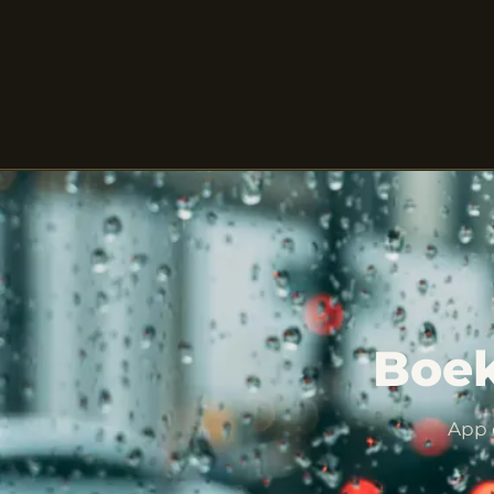
Boek
App 