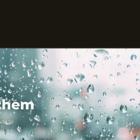
nchem
vaste