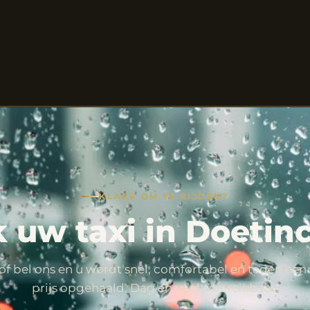
KLAAR OM TE RIJDEN?
 uw taxi in Doeti
of bel ons en u wordt snel, comfortabel en tegen een 
prijs opgehaald. Dag en nacht bereikbaar.