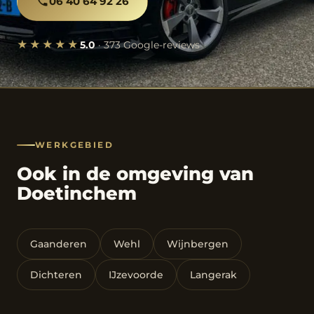
06 40 64 92 26
★★★★★
5.0
· 373 Google-reviews
WERKGEBIED
Ook in de omgeving van
Doetinchem
Gaanderen
Wehl
Wijnbergen
Dichteren
IJzevoorde
Langerak