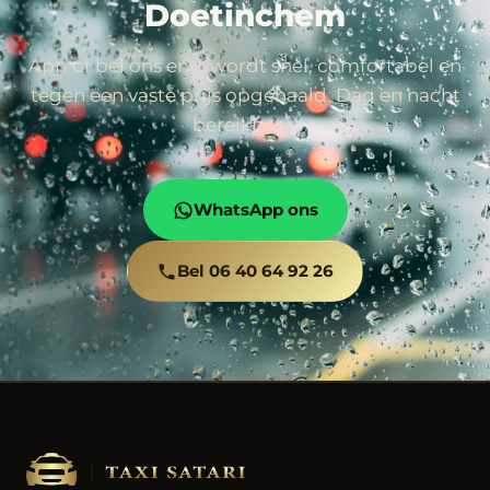
Doetinchem
App of bel ons en u wordt snel, comfortabel en
tegen een vaste prijs opgehaald. Dag en nacht
bereikbaar.
WhatsApp ons
Bel 06 40 64 92 26