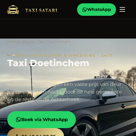
WhatsApp
Home
›
Regio
› Taxi Doetinchem
TAXI DOETINCHEM & OMGEVING · 24/7
Taxi Doetinchem
Taxi Satari is uw vaste taxi in Doetinchem. Snel,
betrouwbaar en tegen een vaste prijs van deur
tot deur, dag en nacht, door de hele gemeente
en de rest van de Achterhoek.
Boek via WhatsApp