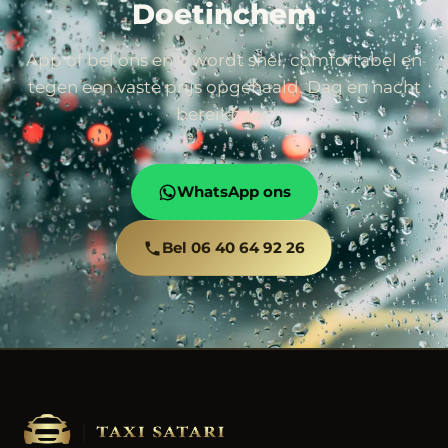
Doetinchem
App of bel ons en u wordt snel, comfortabel en
tegen een vaste prijs opgehaald. Dag en nacht
bereikbaar.
WhatsApp ons
Bel 06 40 64 92 26