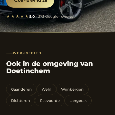
06 40 64 92 26
★★★★★
5.0
· 373 Google-reviews
WERKGEBIED
Ook in de omgeving van
Doetinchem
Gaanderen
Wehl
Wijnbergen
Dichteren
IJzevoorde
Langerak