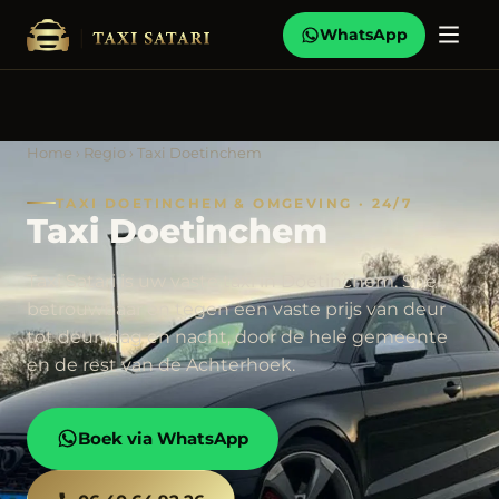
WhatsApp
Home
›
Regio
› Taxi Doetinchem
TAXI DOETINCHEM & OMGEVING · 24/7
Taxi Doetinchem
Taxi Satari is uw vaste taxi in Doetinchem. Snel,
betrouwbaar en tegen een vaste prijs van deur
tot deur, dag en nacht, door de hele gemeente
en de rest van de Achterhoek.
Boek via WhatsApp