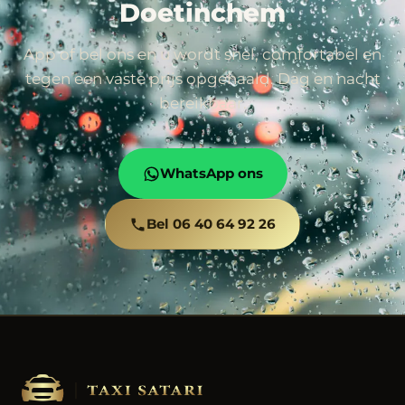
Doetinchem
App of bel ons en u wordt snel, comfortabel en
tegen een vaste prijs opgehaald. Dag en nacht
bereikbaar.
WhatsApp ons
Bel 06 40 64 92 26