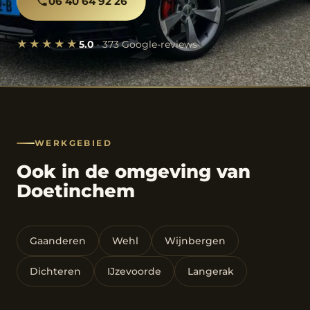
06 40 64 92 26
★★★★★
5.0
· 373 Google-reviews
WERKGEBIED
Ook in de omgeving van
Doetinchem
Gaanderen
Wehl
Wijnbergen
Dichteren
IJzevoorde
Langerak