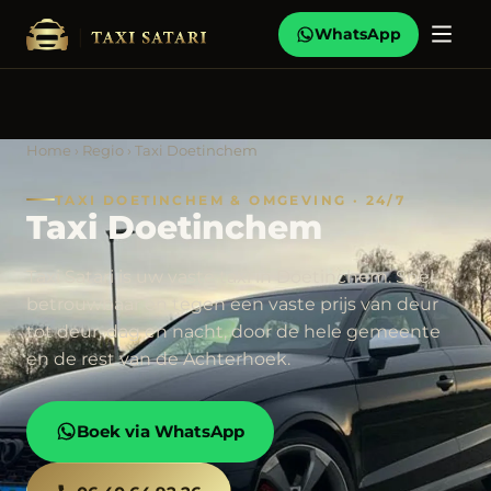
WhatsApp
Home
›
Regio
› Taxi Doetinchem
TAXI DOETINCHEM & OMGEVING · 24/7
Taxi Doetinchem
Taxi Satari is uw vaste taxi in Doetinchem. Snel,
betrouwbaar en tegen een vaste prijs van deur
tot deur, dag en nacht, door de hele gemeente
en de rest van de Achterhoek.
Boek via WhatsApp