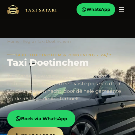
WhatsApp
Home
›
Regio
› Taxi Doetinchem
TAXI DOETINCHEM & OMGEVING · 24/7
Taxi Doetinchem
Taxi Satari is uw vaste taxi in Doetinchem. Snel,
betrouwbaar en tegen een vaste prijs van deur
tot deur, dag en nacht, door de hele gemeente
en de rest van de Achterhoek.
Boek via WhatsApp