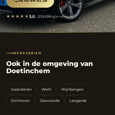
06 40 64 92 26
★★★★★
5.0
· 373 Google-reviews
WERKGEBIED
Ook in de omgeving van
Doetinchem
Gaanderen
Wehl
Wijnbergen
Dichteren
IJzevoorde
Langerak