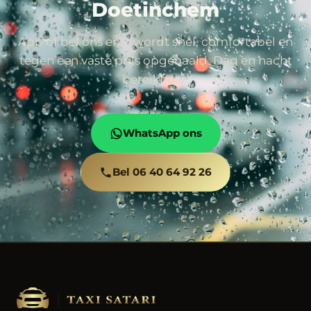
Doetinchem
App of bel ons en u wordt snel, comfortabel en
tegen een vaste prijs opgehaald. Dag en nacht
bereikbaar.
WhatsApp ons
Bel 06 40 64 92 26