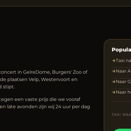
Popula
→
Taxi n
→
Naar A
oncert in GelreDome, Burgers' Zoo of
de plaatsen Velp, Westervoort en
→
Naar 
 stipt.
→
Naar h
tegen een vaste prijs die we vooraf
n late avonden zijn wij 24 uur per dag
TAXI NA