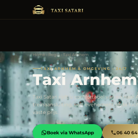
Home
›
Regio
› Taxi Arnhem
TAXI ARNHEM & OMGEVING · 24/7
Taxi Arnhem
Taxi Satari rijdt u comfortabel van en naa
treinaansluiting, een evenement of de luc
vaste prijs.
Boek via WhatsApp
06 40 64