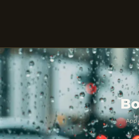
Bo
App 