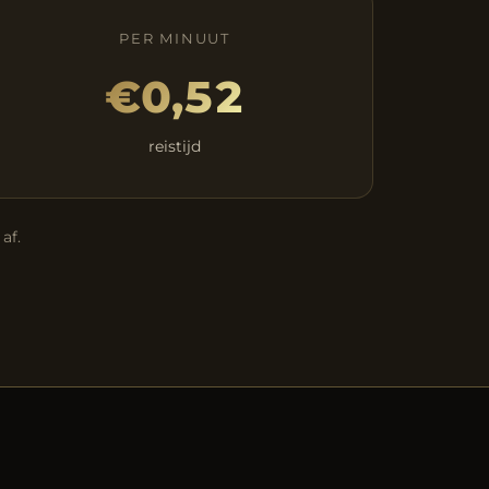
PER MINUUT
€0,52
reistijd
af.