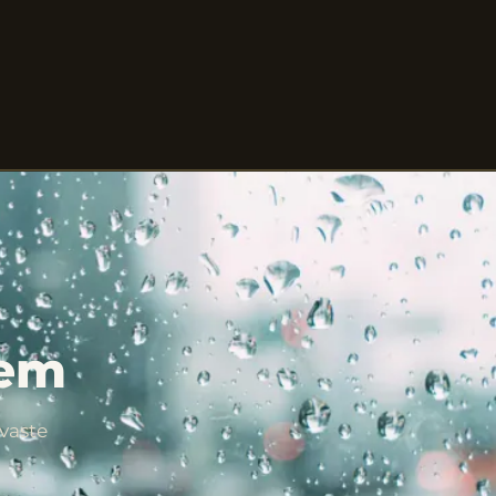
hem
vaste