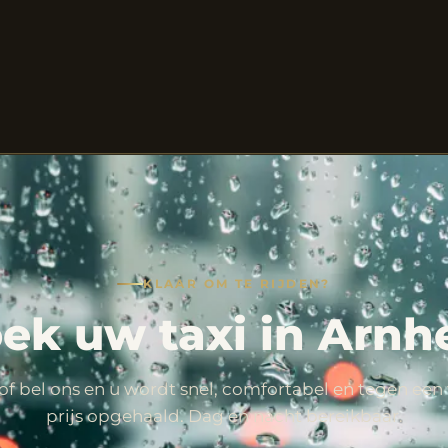
KLAAR OM TE RIJDEN?
ek uw taxi in Arn
of bel ons en u wordt snel, comfortabel en tegen een 
prijs opgehaald. Dag en nacht bereikbaar.