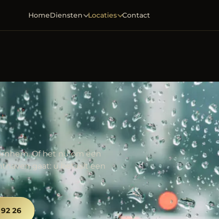
Home
Diensten
Locaties
Contact
r Arnhem. Of het nu om een
hthaven gaat: u betaalt een
 92 26