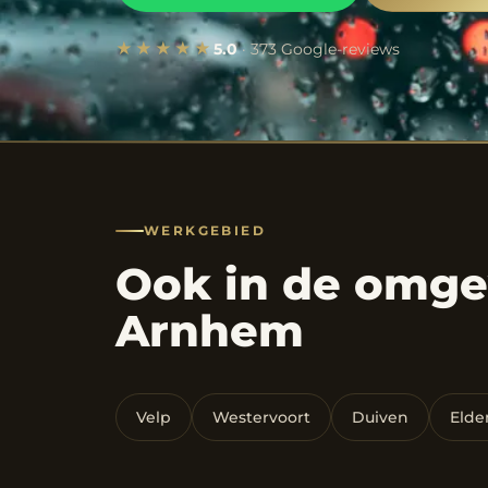
★★★★★
5.0
· 373 Google-reviews
WERKGEBIED
Ook in de omge
Arnhem
Velp
Westervoort
Duiven
Elde