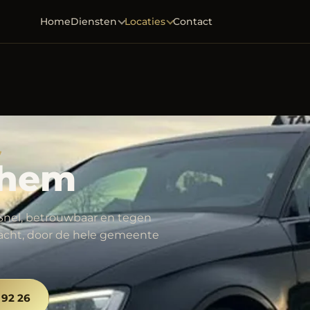
Home
Diensten
Locaties
Contact
7
chem
. Snel, betrouwbaar en tegen
 nacht, door de hele gemeente
 92 26