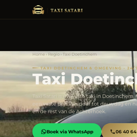
Home
›
Regio
› Taxi Doetinchem
TAXI DOETINCHEM & OMGEVING · 24/
Taxi Doetin
Taxi Satari is uw vaste taxi in Doetinchem
een vaste prijs van deur tot deur, dag en
en de rest van de Achterhoek.
Boek via WhatsApp
06 40 64