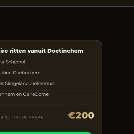
ire ritten vanuit Doetinchem
aar Schiphol
tation Doetinchem
et Slingeland Ziekenhuis
Arnhem en GelreDome
€200
AR SCHIPHOL VANAF