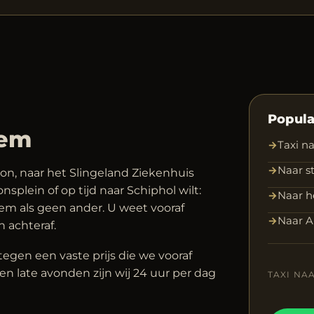
Popula
hem
→
Taxi n
→
Naar s
ion, naar het Slingeland Ziekenhuis
splein of op tijd naar Schiphol wilt:
→
Naar h
m als geen ander. U weet vooraf
→
Naar 
n achteraf.
tegen een vaste prijs die we vooraf
n late avonden zijn wij 24 uur per dag
TAXI NA