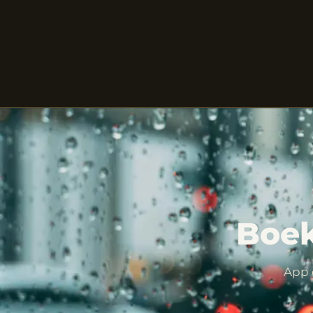
Boek
App 