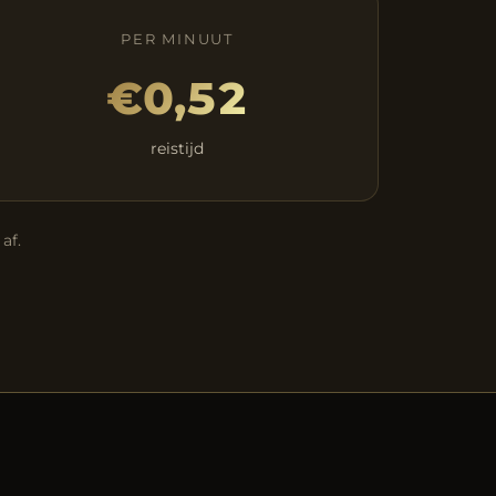
PER MINUUT
€0,52
reistijd
af.