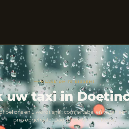
KLAAR OM TE RIJDEN?
 uw taxi in Doeti
of bel ons en u wordt snel, comfortabel en tegen een 
prijs opgehaald. Dag en nacht bereikbaar.