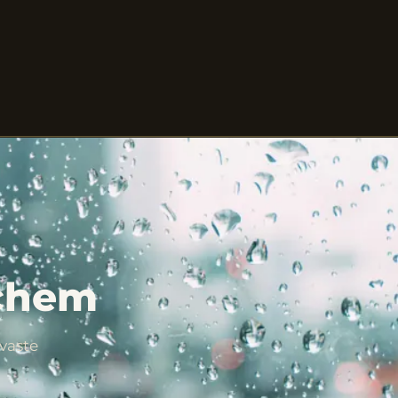
nchem
vaste