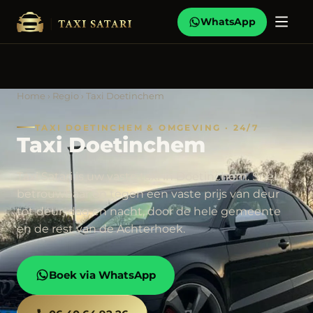
WhatsApp
Home
›
Regio
› Taxi Doetinchem
TAXI DOETINCHEM & OMGEVING · 24/7
Taxi Doetinchem
Taxi Satari is uw vaste taxi in Doetinchem. Snel,
betrouwbaar en tegen een vaste prijs van deur
tot deur, dag en nacht, door de hele gemeente
en de rest van de Achterhoek.
Boek via WhatsApp