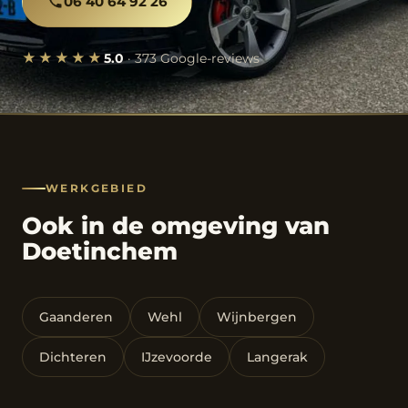
06 40 64 92 26
★★★★★
5.0
· 373 Google-reviews
WERKGEBIED
Ook in de omgeving van
Doetinchem
Gaanderen
Wehl
Wijnbergen
Dichteren
IJzevoorde
Langerak