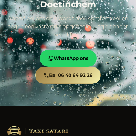
Doetinchem
App of bel ons en u wordt snel, comfortabel en
tegen een vaste prijs opgehaald. Dag en nacht
bereikbaar.
WhatsApp ons
Bel 06 40 64 92 26