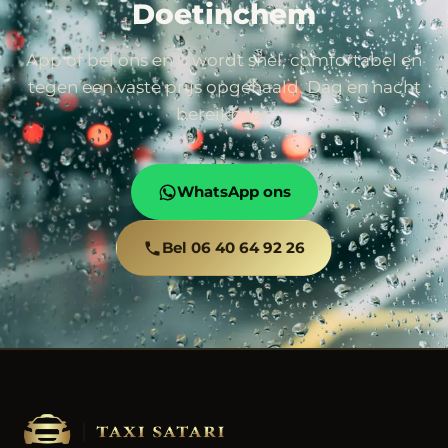
Doetinchem
App of bel ons en u wordt snel, comfortabel en
tegen een vaste prijs opgehaald. Dag en nacht
bereikbaar.
WhatsApp ons
Bel 06 40 64 92 26