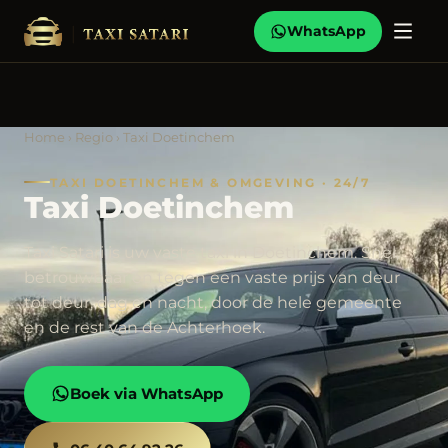
WhatsApp
Home
›
Regio
› Taxi Doetinchem
TAXI DOETINCHEM & OMGEVING · 24/7
Taxi Doetinchem
Taxi Satari is uw vaste taxi in Doetinchem. Snel,
betrouwbaar en tegen een vaste prijs van deur
tot deur, dag en nacht, door de hele gemeente
en de rest van de Achterhoek.
Boek via WhatsApp