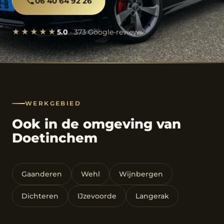
06 40 64 92 26
★★★★★
5.0
· 373 Google-reviews
WERKGEBIED
Ook in de omgeving van
Doetinchem
Gaanderen
Wehl
Wijnbergen
Dichteren
IJzevoorde
Langerak