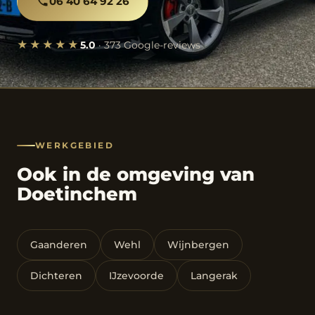
06 40 64 92 26
★★★★★
5.0
· 373 Google-reviews
WERKGEBIED
Ook in de omgeving van
Doetinchem
Gaanderen
Wehl
Wijnbergen
Dichteren
IJzevoorde
Langerak