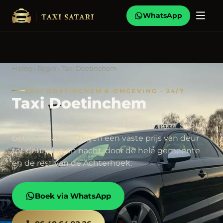
WhatsApp
Home
›
Regio
› Taxi Doetinchem
TAXI DOETINCHEM & OMGEVING · 24/7
Taxi Doetinchem
Taxi Satari is uw vaste taxi in Doetinchem. Snel,
betrouwbaar en tegen een vaste prijs van deur
tot deur, dag en nacht, door de hele gemeente
en de rest van de Achterhoek.
Boek via WhatsApp