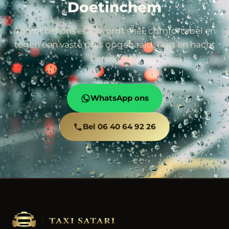
Doetinchem
App of bel ons en u wordt snel, comfortabel en
tegen een vaste prijs opgehaald. Dag en nacht
bereikbaar.
WhatsApp ons
Bel 06 40 64 92 26