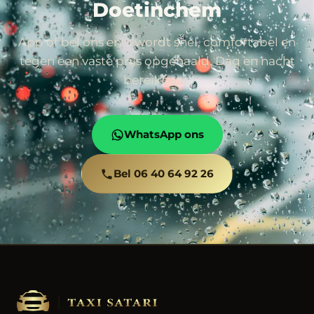
Doetinchem
App of bel ons en u wordt snel, comfortabel en
tegen een vaste prijs opgehaald. Dag en nacht
bereikbaar.
WhatsApp ons
Bel 06 40 64 92 26