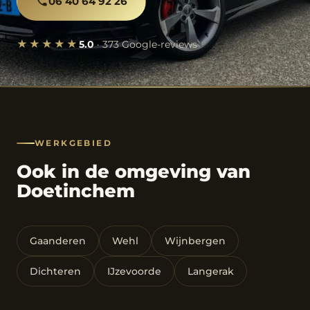
06 40 64 92 26
★★★★★
5.0
· 373 Google-reviews
WERKGEBIED
Ook in de omgeving van
Doetinchem
Gaanderen
Wehl
Wijnbergen
Dichteren
IJzevoorde
Langerak