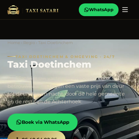
WhatsApp
Home
›
Regio
› Taxi Doetinchem
TAXI DOETINCHEM & OMGEVING · 24/7
Taxi Doetinchem
Taxi Satari is uw vaste taxi in Doetinchem. Snel,
betrouwbaar en tegen een vaste prijs van deur
tot deur, dag en nacht, door de hele gemeente
en de rest van de Achterhoek.
Boek via WhatsApp