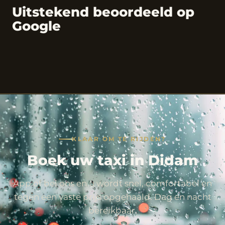
Uitstekend beoordeeld op
Google
KLAAR OM TE RIJDEN?
Boek uw taxi in Didam
App of bel ons en u wordt snel, comfortabel en
tegen een vaste prijs opgehaald. Dag en nacht
bereikbaar.