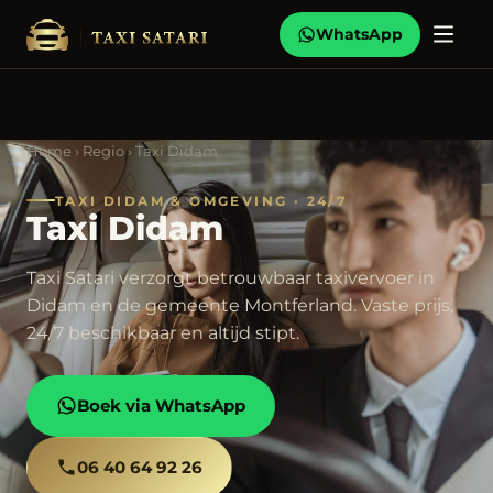
WhatsApp
Home
›
Regio
› Taxi Didam
TAXI DIDAM & OMGEVING · 24/7
Taxi Didam
Taxi Satari verzorgt betrouwbaar taxivervoer in
Didam en de gemeente Montferland. Vaste prijs,
24/7 beschikbaar en altijd stipt.
Boek via WhatsApp
06 40 64 92 26