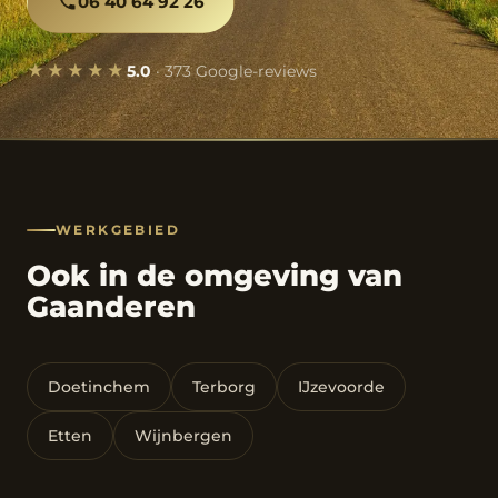
06 40 64 92 26
★★★★★
5.0
· 373 Google-reviews
WERKGEBIED
Ook in de omgeving van
Gaanderen
Doetinchem
Terborg
IJzevoorde
Etten
Wijnbergen