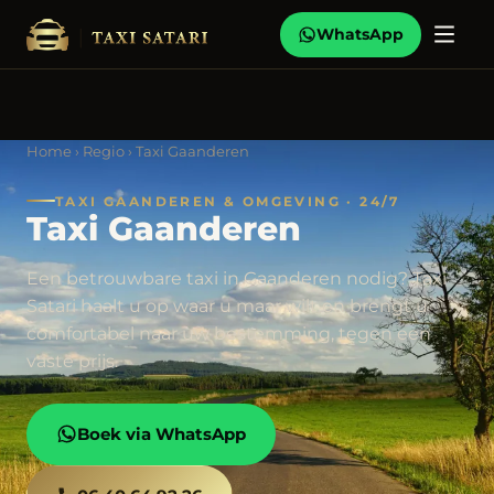
WhatsApp
Home
›
Regio
› Taxi Gaanderen
TAXI GAANDEREN & OMGEVING · 24/7
Taxi Gaanderen
Een betrouwbare taxi in Gaanderen nodig? Taxi
Satari haalt u op waar u maar wilt en brengt u
comfortabel naar uw bestemming, tegen een
vaste prijs.
Boek via WhatsApp